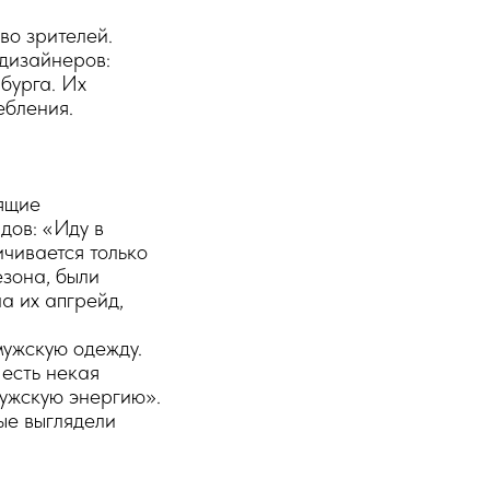
во зрителей.
 дизайнеров:
бурга. Их
ебления.
оящие
ндов: «Иду в
чивается только
зона, были
а их апгрейд,
мужскую одежду.
 есть некая
мужскую энергию».
рые выглядели