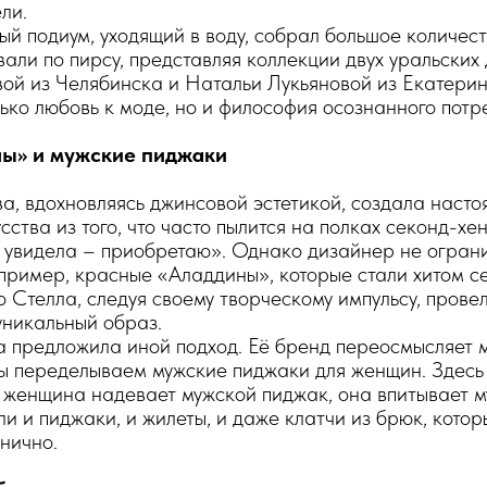
ли.
 подиум, уходящий в воду, собрал большое количест
ли по пирсу, представляя коллекции двух уральских
ой из Челябинска и Натальи Лукьяновой из Екатерин
ько любовь к моде, но и философия осознанного потр
ны» и мужские пиджаки
, вдохновляясь джинсовой эстетикой, создала наст
ства из того, что часто пылится на полках секонд-хе
о увидела – приобретаю». Однако дизайнер не ограни
ример, красные «Аладдины», которые стали хитом се
о Стелла, следуя своему творческому импульсу, провел
уникальный образ.
 предложила иной подход. Её бренд переосмысляет 
мы переделываем мужские пиджаки для женщин. Здесь
 женщина надевает мужской пиджак, она впитывает 
ли и пиджаки, и жилеты, и даже клатчи из брюк, кото
нично.