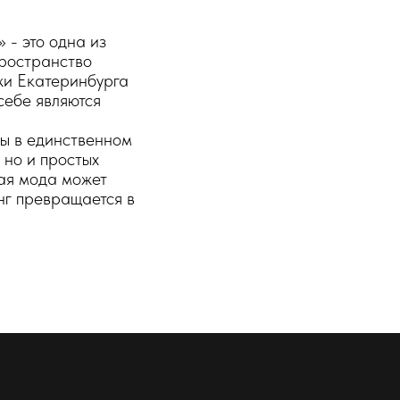
 - это одна из
пространство
жи Екатеринбурга
себе являются
ны в единственном
 но и простых
ная мода может
нг превращается в