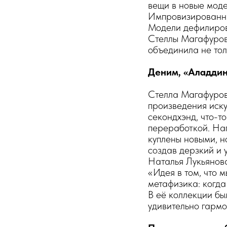
вещи в новые моде
Импровизированный
Модели дефилирова
Стеллы Магафуров
объединила не тол
Деним, «Аладди
Стелла Магафурова
произведения искус
секондхэнд, что-т
переработкой. Нап
куплены новыми, н
создав дерзкий и 
Наталья Лукьянова
«Идея в том, что 
метафизика: когда
В её коллекции бы
удивительно гармо