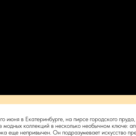
го июня в Екатеринбурге, на пирсе городского пруда,
 модных коллекций в несколько необычном ключе: ап
ока еще непривычен. Он подразумевает искусство п