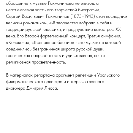
обращение к музыке Рахманинова не эпизод, а
неотъемлемая часть его творческой биографии.
Сергей Васильевич Рахманинов (1873–1943) стал последним
великим романтиком, чьё творчество вобрало в себя и
традиции русской классики, и предчувствие катастроф XX
века. Его Второй фортепианный концерт, Третья симфония,
«Колокола», «Всенощное бдение» - это музыка, в которой
соединились безграничная широта русской души,
трагическая напряжённость и удивительная, почти
религиозная просветлённость.
В материалах репортажа фрагмент репетиции Уральского
филармонического оркестра и интервью главного
дирижёра Дмитрия Лисса.
Главная страница
Панорама
Фотоновэллы