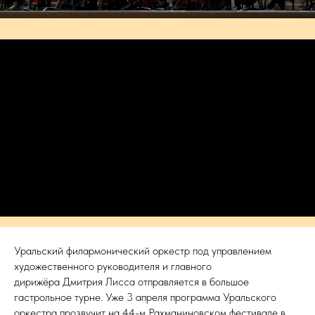
Уральский филармонический оркестр под управлением
художественного руководителя и главного
дирижёра Дмитрия Лисса отправляется в большое
гастрольное турне. Уже 3 апреля программа Уральского
оркестра прозвучит на 44-м Рахманиновском фестивале в