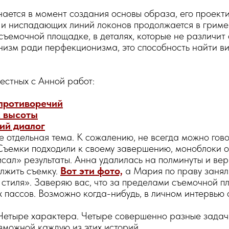
ается в момент создания основы образа, его проект
в и ниспадающих линий локонов продолжается в гриме
съемочной площадке, в деталях, которые не различит 
низм ради перфекционизма, это способность найти в
естных с Анной работ:
противоречий
с высоты
ий диалог
 отдельная тема. К сожалению, не всегда можно гово
Съемки подходили к своему завершению, моноблоки о
сал» результаты. Анна удалилась на полминуты и вер
лжить съемку.
Вот эти фото,
а Мария по праву занял
стиля». Заверяю вас, что за пределами съемочной п
 пассов. Возможно когда-нибудь, в личном интервью 
Четыре характера. Четыре совершенно разные задач
зможной каждую из этих историй.