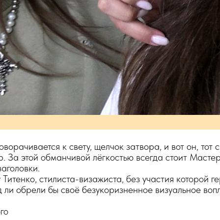
ворачивается к свету, щелчок затвора, и вот он, тот 
. За этой обманчивой лёгкостью всегда стоит Мастер
заголовки.
Титенко, стилиста-визажиста, без участия которой г
 ли обрели бы своё безукоризненное визуальное воп
го