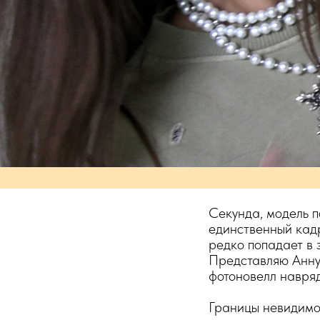
Секунда, модель по
единственный кадр
редко попадает в 
Представляю Анну 
фотоновелл навряд
Границы невидимо