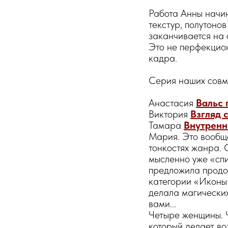
Работа Анны начин
текстур, полутоно
заканчивается на 
Это не перфекцио
кадра.
Серия наших совм
Анастасия
Вальс 
Виктория
Взгляд 
Тамара
Внутренн
Мария. Это вообще
тонкостях жанра. 
мысленно уже «спи
предложила продо
категории «Иконы 
делала магических
вами...
Четыре женщины. 
который делает во