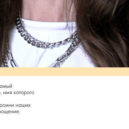
самый
, имя которого
ероини наших
лощение.